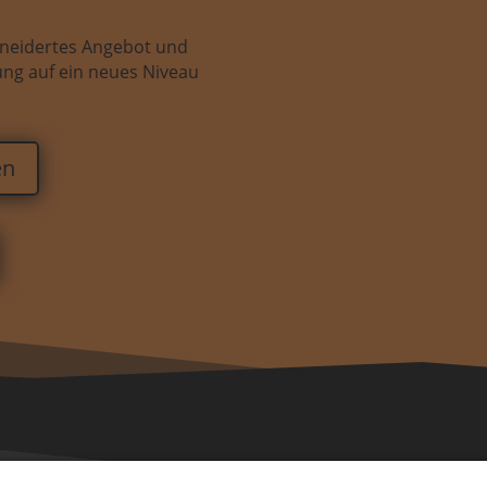
hneidertes Angebot und
tung auf ein neues Niveau
en