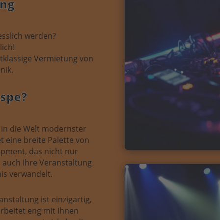
ung
esslich werden?
ich!
rstklassige Vermietung von
nik.
spe?
 in die Welt modernster
t eine breite Palette von
pment, das nicht nur
rn auch Ihre Veranstaltung
is verwandelt.
nstaltung ist einzigartig,
rbeitet eng mit Ihnen