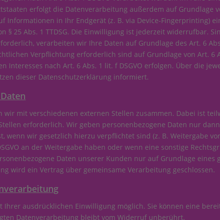
taaten erfolgt die Datenverarbeitung außerdem auf Grundlage von A
 Informationen in Ihr Endgerät (z. B. via Device-Fingerprinting) ein
 § 25 Abs. 1 TTDSG. Die Einwilligung ist jederzeit widerrufbar. Si
derlich, verarbeiten wir Ihre Daten auf Grundlage des Art. 6 Abs.
echtlichen Verpflichtung erforderlich sind auf Grundlage von Art. 6 
 Interesses nach Art. 6 Abs. 1 lit. f DSGVO erfolgen. Über die jewe
zen dieser Datenschutzerklärung informiert.
 Daten
n wir mit verschiedenen externen Stellen zusammen. Dabei ist tei
ellen erforderlich. Wir geben personenbezogene Daten nur dann a
t, wenn wir gesetzlich hierzu verpflichtet sind (z. B. Weitergabe 
. f DSGVO an der Weitergabe haben oder wenn eine sonstige Rechts
personenbezogene Daten unserer Kunden nur auf Grundlage eines g
ung wird ein Vertrag über gemeinsame Verarbeitung geschlossen.
enverarbeitung
Ihrer ausdrücklichen Einwilligung möglich. Sie können eine bereits
lgten Datenverarbeitung bleibt vom Widerruf unberührt.