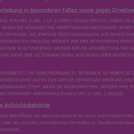
rhebung in besonderen Fällen sowie gegen Direktw
 VON ART. 6 ABS. 1 LIT. E ODER F DSGVO ERFOLGT, HABEN SIE J
, GEGEN DIE VERARBEITUNG IHRER PERSONENBEZOGENEN DATEN W
ES PROFILING. DIE JEWEILIGE RECHTSGRUNDLAGE, AUF DENEN EI
 WIDERSPRUCH EINLEGEN, WERDEN WIR IHRE BETROFFENEN PER
INGENDE SCHUTZWÜRDIGE GRÜNDE FÜR DIE VERARBEITUNG NACHWE
EITUNG DIENT DER GELTENDMACHUNG, AUSÜBUNG ODER VERTEID
RARBEITET, UM DIREKTWERBUNG ZU BETREIBEN, SO HABEN SIE D
NENBEZOGENER DATEN ZUM ZWECKE DERARTIGER WERBUNG EINZULE
 VERBINDUNG STEHT. WENN SIE WIDERSPRECHEN, WERDEN IHRE
G VERWENDET (WIDERSPRUCH NACH ART. 21 ABS. 2 DSGVO).
n Aufsichts­behörde
 den Betroffenen ein Beschwerderecht bei einer Aufsichtsbehörde,
es oder des Orts des mutmaßlichen Verstoßes zu. Das Beschwerder
htsbehelfe.