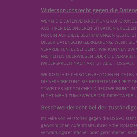
Widerspruchsrecht gegen die Datene
WENN DIE DATENVERARBEITUNG AUF GRUNDLAGE
AUS IHRER BESONDEREN SITUATION ERGEBEN
FÜR EIN AUF DIESE BESTIMMUNGEN GESTÜTZT
DIESER DATENSCHUTZERKLÄRUNG. WENN SIE
VERARBEITEN, ES SEI DENN, WIR KÖNNEN ZW
FREIHEITEN ÜBERWIEGEN ODER DIE VERARB
(WIDERSPRUCH NACH ART. 21 ABS. 1 DSGVO).
WERDEN IHRE PERSONENBEZOGENEN DATEN VE
DIE VERARBEITUNG SIE BETREFFENDER PERSO
SOWEIT ES MIT SOLCHER DIREKTWERBUNG IN
NICHT MEHR ZUM ZWECKE DER DIREKTWERBUN
Beschwerde­recht bei der zuständige
Im Falle von Verstößen gegen die DSGVO steht
gewöhnlichen Aufenthalts, ihres Arbeitsplatz
verwaltungsrechtlicher oder gerichtlicher Rec