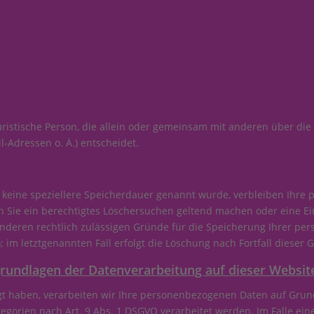
 juristische Person, die allein oder gemeinsam mit anderen über di
-Adressen o. Ä.) entscheidet.
 keine speziellere Speicherdauer genannt wurde, verbleiben Ihre
nn Sie ein berechtigtes Löschersuchen geltend machen oder eine Ei
anderen rechtlich zulässigen Gründe für die Speicherung Ihrer pe
 im letztgenannten Fall erfolgt die Löschung nach Fortfall dieser 
rundlagen der Datenverarbeitung auf dieser Websit
gt haben, verarbeiten wir Ihre personenbezogenen Daten auf Grundl
egorien nach Art. 9 Abs. 1 DSGVO verarbeitet werden. Im Falle eine