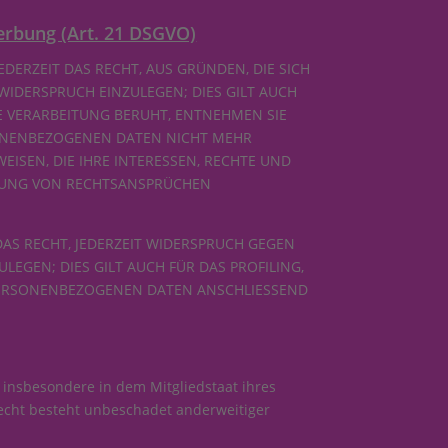
erbung (Art. 21 DSGVO)
EDERZEIT DAS RECHT, AUS GRÜNDEN, DIE SICH
IDERSPRUCH EINZULEGEN; DIES GILT AUCH
NE VERARBEITUNG BERUHT, ENTNEHMEN SIE
SONENBEZOGENEN DATEN NICHT MEHR
ISEN, DIE IHRE INTERESSEN, RECHTE UND
IGUNG VON RECHTSANSPRÜCHEN
AS RECHT, JEDERZEIT WIDERSPRUCH GEGEN
GEN; DIES GILT AUCH FÜR DAS PROFILING,
 PERSONENBEZOGENEN DATEN ANSCHLIESSEND
 insbesondere in dem Mitgliedstaat ihres
echt besteht unbeschadet anderweitiger